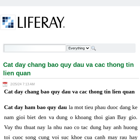
Skip to Content
Cat day chang bao quy dau va cac thong tin lien
quan - Welcome
Cat day chang bao quy dau va cac thong tin
lien quan
2/25/24 7:13 AM
Cat day chang bao quy dau va cac thong tin lien quan
Cat day ham bao quy dau
la mot tieu phau duoc dang ke
nam gioi biet den va dung o khoang thoi gian Bay gio.
Vay thu thuat nay la nhu nao co tac dung hay anh huong
toi cuoc song cung voi suc khoe cua canh may rau hay