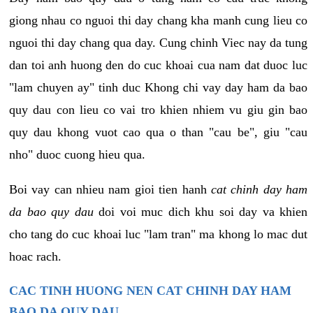
giong nhau co nguoi thi day chang kha manh cung lieu co
nguoi thi day chang qua day. Cung chinh Viec nay da tung
dan toi anh huong den do cuc khoai cua nam dat duoc luc
"lam chuyen ay" tinh duc Khong chi vay day ham da bao
quy dau con lieu co vai tro khien nhiem vu giu gin bao
quy dau khong vuot cao qua o than "cau be", giu "cau
nho" duoc cuong hieu qua.
Boi vay can nhieu nam gioi tien hanh
cat chinh day ham
da bao quy dau
doi voi muc dich khu soi day va khien
cho tang do cuc khoai luc "lam tran" ma khong lo mac dut
hoac rach.
CAC TINH HUONG NEN CAT CHINH DAY HAM
BAO DA QUY DAU