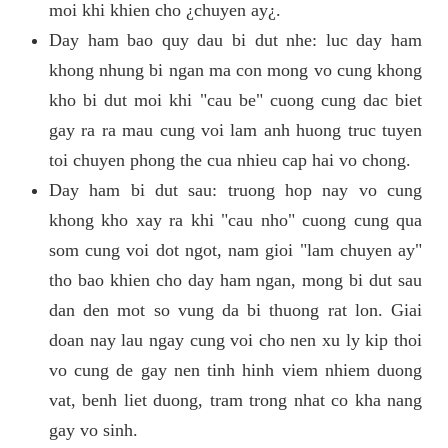
moi khi khien cho ¿chuyen ay¿.
Day ham bao quy dau bi dut nhe: luc day ham
khong nhung bi ngan ma con mong vo cung khong
kho bi dut moi khi "cau be" cuong cung dac biet
gay ra ra mau cung voi lam anh huong truc tuyen
toi chuyen phong the cua nhieu cap hai vo chong.
Day ham bi dut sau: truong hop nay vo cung
khong kho xay ra khi "cau nho" cuong cung qua
som cung voi dot ngot, nam gioi "lam chuyen ay"
tho bao khien cho day ham ngan, mong bi dut sau
dan den mot so vung da bi thuong rat lon. Giai
doan nay lau ngay cung voi cho nen xu ly kip thoi
vo cung de gay nen tinh hinh viem nhiem duong
vat, benh liet duong, tram trong nhat co kha nang
gay vo sinh.