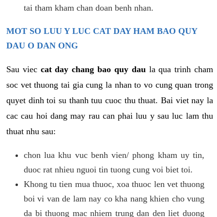
tai tham kham chan doan benh nhan.
MOT SO LUU Y LUC CAT DAY HAM BAO QUY
DAU O DAN ONG
Sau viec
cat day chang bao quy dau
la qua trinh cham
soc vet thuong tai gia cung la nhan to vo cung quan trong
quyet dinh toi su thanh tuu cuoc thu thuat. Bai viet nay la
cac cau hoi dang may rau can phai luu y sau luc lam thu
thuat nhu sau:
chon lua khu vuc benh vien/ phong kham uy tin,
duoc rat nhieu nguoi tin tuong cung voi biet toi.
Khong tu tien mua thuoc, xoa thuoc len vet thuong
boi vi van de lam nay co kha nang khien cho vung
da bi thuong mac nhiem trung dan den liet duong