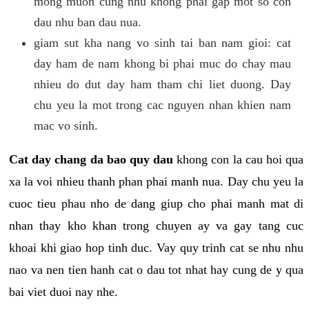
mong muon cung nhu khong phai gap mot so con
dau nhu ban dau nua.
giam sut kha nang vo sinh tai ban nam gioi: cat
day ham de nam khong bi phai muc do chay mau
nhieu do dut day ham tham chi liet duong. Day
chu yeu la mot trong cac nguyen nhan khien nam
mac vo sinh.
Cat day chang da bao quy dau
khong con la cau hoi qua
xa la voi nhieu thanh phan phai manh nua. Day chu yeu la
cuoc tieu phau nho de dang giup cho phai manh mat di
nhan thay kho khan trong chuyen ay va gay tang cuc
khoai khi giao hop tinh duc. Vay quy trinh cat se nhu nhu
nao va nen tien hanh cat o dau tot nhat hay cung de y qua
bai viet duoi nay nhe.