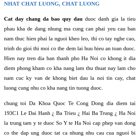
NHAT CHAT LUONG, CHAT LUONG
Cat day chang da bao quy dau
duoc danh gia la tieu
phau kha de dang nhung ma cung can phai yeu cau ban
nam thuc hien phai la nguoi kheo leo, thi co tay nghe cao,
trinh do gioi thi moi co the dem lai huu hieu an toan duoc.
Hien nay tren dia ban thanh pho Ha Noi co khong it dia
diem phong kham co kha nang lam thu thuat nay lam cho
nam cuc ky van de khong biet dau la noi tin cay, chat
luong cung nhu co kha nang tin tuong duoc.
chung toi Da Khoa Quoc Te Cong Dong dia diem tai
193C1 Le Dai Hanh ¿ Ba Trieu ¿ Hai Ba Trung ¿ Ha Noi
la trung tam y te duoc So Y te Ha Noi cap phep van dong
co the dap ung duoc tat ca nhung nhu cau cua nguoi bi