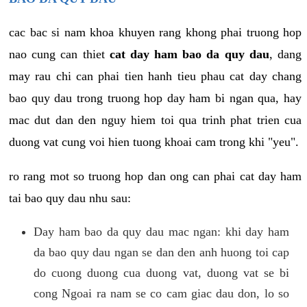
cac bac si nam khoa khuyen rang khong phai truong hop
nao cung can thiet
cat day ham bao da quy dau
, dang
may rau chi can phai tien hanh tieu phau cat day chang
bao quy dau trong truong hop day ham bi ngan qua, hay
mac dut dan den nguy hiem toi qua trinh phat trien cua
duong vat cung voi hien tuong khoai cam trong khi "yeu".
ro rang mot so truong hop dan ong can phai cat day ham
tai bao quy dau nhu sau:
Day ham bao da quy dau mac ngan: khi day ham
da bao quy dau ngan se dan den anh huong toi cap
do cuong duong cua duong vat, duong vat se bi
cong Ngoai ra nam se co cam giac dau don, lo so