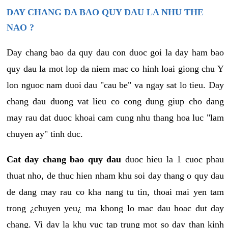
DAY CHANG DA BAO QUY DAU LA NHU THE
NAO ?
Day chang bao da quy dau con duoc goi la day ham bao
quy dau la mot lop da niem mac co hinh loai giong chu Y
lon nguoc nam duoi dau "cau be" va ngay sat lo tieu. Day
chang dau duong vat lieu co cong dung giup cho dang
may rau dat duoc khoai cam cung nhu thang hoa luc "lam
chuyen ay" tinh duc.
Cat day chang bao quy dau
duoc hieu la 1 cuoc phau
thuat nho, de thuc hien nham khu soi day thang o quy dau
de dang may rau co kha nang tu tin, thoai mai yen tam
trong ¿chuyen yeu¿ ma khong lo mac dau hoac dut day
chang. Vi day la khu vuc tap trung mot so day than kinh