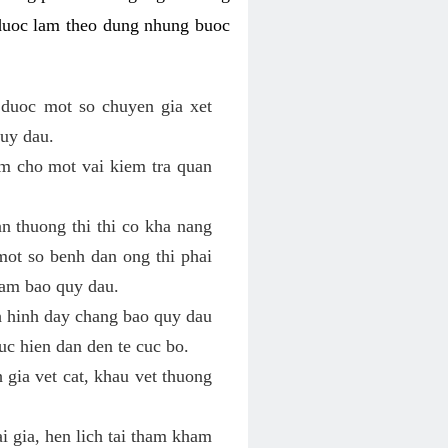
g duoc lam theo dung nhung buoc
 duoc mot so chuyen gia xet
quy dau.
am cho mot vai kiem tra quan
n thuong thi thi co kha nang
mot so benh dan ong thi phai
ham bao quy dau.
nh hinh day chang bao quy dau
uc hien dan den te cuc bo.
 gia vet cat, khau vet thuong
i gia, hen lich tai tham kham