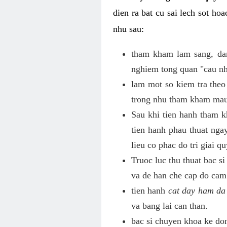
dien ra bat cu sai lech sot h
nhu sau:
tham kham lam sang, dan
nghiem tong quan "cau nho
lam mot so kiem tra theo
trong nhu tham kham mau,
Sau khi tien hanh tham k
tien hanh phau thuat nga
lieu co phac do tri giai 
Truoc luc thu thuat bac s
va de han che cap do cam 
tien hanh
cat day ham da
va bang lai can than.
bac si chuyen khoa ke don