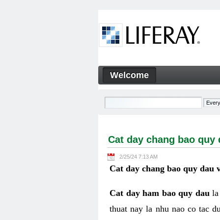
Skip to Content
Welcome
Cat day chang bao quy dau v
Navigation
Cat day chang bao quy d
2/25/24 7:13 AM
Cat day chang bao quy dau v
Cat day ham bao quy dau
la
thuat nay la nhu nao co tac 