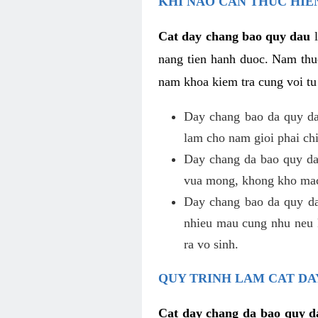
KHI NAO CAN THUC HIE
Cat day chang bao quy dau
nang tien hanh duoc. Nam thu
nam khoa kiem tra cung voi tu
Day chang bao da quy da
lam cho nam gioi phai ch
Day chang da bao quy da
vua mong, khong kho mac 
Day chang bao da quy da
nhieu mau cung nhu neu k
ra vo sinh.
QUY TRINH LAM CAT DA
Cat day chang da bao quy 