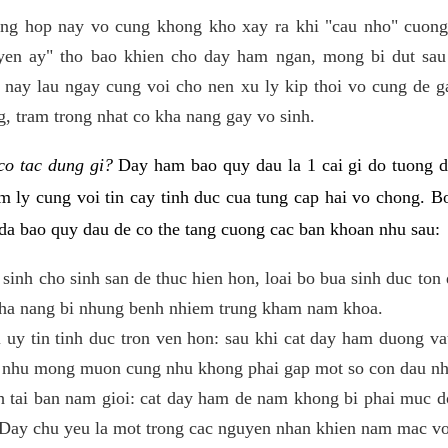
ong hop nay vo cung khong kho xay ra khi "cau nho" cuon
yen ay" tho bao khien cho day ham ngan, mong bi dut sau
n nay lau ngay cung voi cho nen xu ly kip thoi vo cung de 
g, tram trong nhat co kha nang gay vo sinh.
co tac dung gi?
Day ham bao quy dau la 1 cai gi do tuong 
m ly cung voi tin cay tinh duc cua tung cap hai vo chong. B
 da bao quy dau de co the tang cuong cac ban khoan nhu sau:
inh cho sinh san de thuc hien hon, loai bo bua sinh duc ton
kha nang bi nhung benh nhiem trung kham nam khoa.
 uy tin tinh duc tron ven hon: sau khi cat day ham duong v
i nhu mong muon cung nhu khong phai gap mot so con dau nh
h tai ban nam gioi: cat day ham de nam khong bi phai muc 
 Day chu yeu la mot trong cac nguyen nhan khien nam mac vo