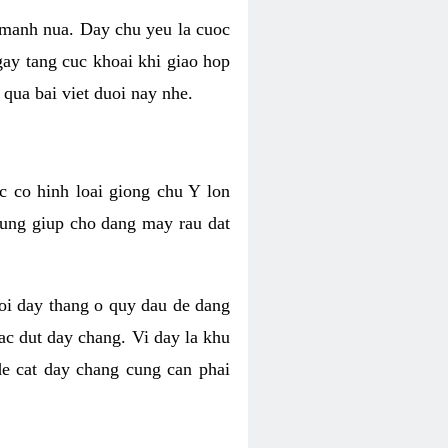
i manh nua. Day chu yeu la cuoc
ay tang cuc khoai khi giao hop
 qua bai viet duoi nay nhe.
 co hinh loai giong chu Y lon
dung giup cho dang may rau dat
oi day thang o quy dau de dang
ac dut day chang. Vi day la khu
e cat day chang cung can phai