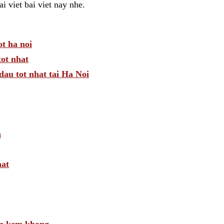
i viet bai viet nay nhe.
t ha noi
tot nhat
 dau tot nhat tai Ha Noi
n
hat
ton kem khong