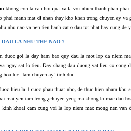
au
khong con la cau hoi qua xa la voi nhieu thanh phan pha
o phai manh mat di nhan thay kho khan trong chuyen ay va g
 nhu nhu nao va nen tien hanh cat o dau tot nhat hay cung de y
 DAU LA NHU THE NAO ?
n duoc goi la day ham bao quy dau la mot lop da niem mac
va ngay sat lo tieu. Day chang dau duong vat lieu co cong 
 hoa luc "lam chuyen ay" tinh duc.
uoc hieu la 1 cuoc phau thuat nho, de thuc hien nham khu s
hoai mai yen tam trong ¿chuyen yeu¿ ma khong lo mac dau ho
n kinh khoai cam cung voi la lop niem mac mong nen van d