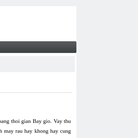
oang thoi gian Bay gio. Vay thu
anh may rau hay khong hay cung