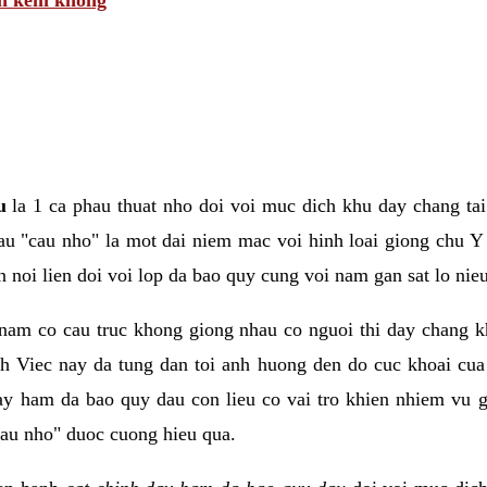
au
la 1 ca phau thuat nho doi voi muc dich khu day chang ta
u "cau nho" la mot dai niem mac voi hinh loai giong chu Y tu
n noi lien doi voi lop da bao quy cung voi nam gan sat lo nie
am co cau truc khong giong nhau co nguoi thi day chang k
h Viec nay da tung dan toi anh huong den do cuc khoai cu
ay ham da bao quy dau con lieu co vai tro khien nhiem vu 
cau nho" duoc cuong hieu qua.