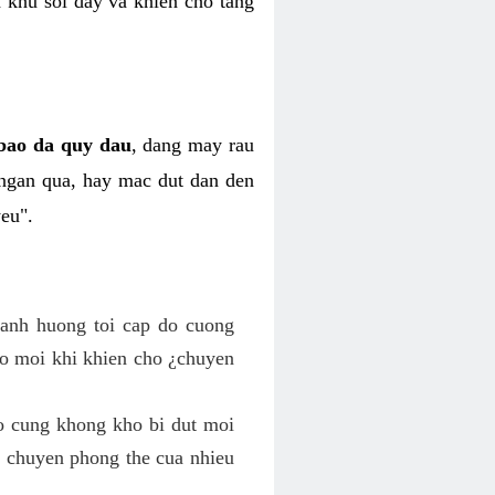
 khu soi day va khien cho tang
bao da quy dau
, dang may rau
 ngan qua, hay mac dut dan den
yeu".
anh huong toi cap do cuong
so moi khi khien cho ¿chuyen
 cung khong kho bi dut moi
i chuyen phong the cua nhieu