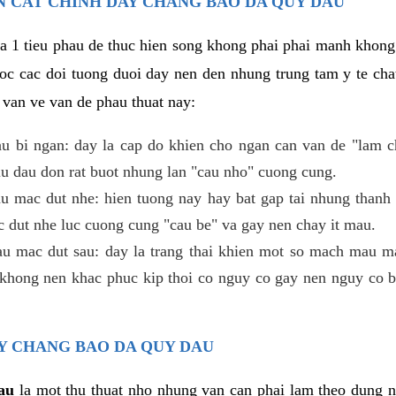
N CAT CHINH DAY CHANG BAO DA QUY DAU
la 1 tieu phau de thuc hien song khong phai phai manh khong
oc cac doi tuong duoi day nen den nhung trung tam y te cha
 van ve van de phau thuat nay:
u bi ngan: day la cap do khien cho ngan can van de "lam c
iu dau don rat buot nhung lan "cau nho" cuong cung.
u mac dut nhe: hien tuong nay hay bat gap tai nhung thanh
dut nhe luc cuong cung "cau be" va gay nen chay it mau.
u mac dut sau: day la trang thai khien mot so mach mau 
hong nen khac phuc kip thoi co nguy co gay nen nguy co be
Y CHANG BAO DA QUY DAU
dau
la mot thu thuat nho nhung van can phai lam theo dung 