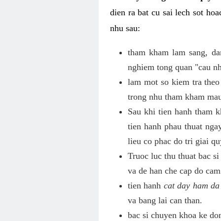
dien ra bat cu sai lech sot h
nhu sau:
tham kham lam sang, dan
nghiem tong quan "cau nho
lam mot so kiem tra theo
trong nhu tham kham mau,
Sau khi tien hanh tham k
tien hanh phau thuat nga
lieu co phac do tri giai 
Truoc luc thu thuat bac s
va de han che cap do cam 
tien hanh
cat day ham da
va bang lai can than.
bac si chuyen khoa ke don