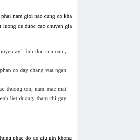
 phai nam gioi nao cung co kha
t luong de duoc cac chuyen gia
huyen ay" tinh duc cua nam,
 phan co day chang vua ngan
mac thuong ton, nam mac mat
nh liet duong, tham chi gay
nhung phac do de giu gin khong