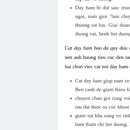
Day ham bi dut sau: tru
ngot, nam gioi "lam chu
thuong rat lon. Giai doa
duong vat, benh liet duon
Cat day ham bao da quy dau 
nen anh huong tieu cuc den ta
lua chon viec cat noi day ham
Cat day ham giup nam ve s
Ben canh do giam thieu 
chuyen chan goi cung voi
rau dat duoc su cuc khoa
giam sut kha nang vo sin
ham tham chi liet duong.