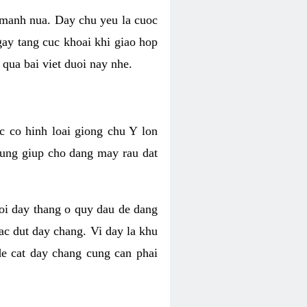
i manh nua. Day chu yeu la cuoc
ay tang cuc khoai khi giao hop
 qua bai viet duoi nay nhe.
 co hinh loai giong chu Y lon
dung giup cho dang may rau dat
oi day thang o quy dau de dang
ac dut day chang. Vi day la khu
e cat day chang cung can phai