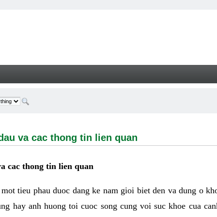
a cac thong tin lien quan - Welcome
au va cac thong tin lien quan
a cac thong tin lien quan
 mot tieu phau duoc dang ke nam gioi biet den va dung o kh
dung hay anh huong toi cuoc song cung voi suc khoe cua c