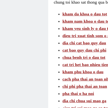
chung toi khao sat thong qua ba
kham da khoa o dau tot
kham nam khoa o dau to
kham yeu sinh ly o dau 
dieu tri xuat tinh som o
dia chi cat bao quy dau
cat bao quy dau chi phi
chua benh tri o dau tot
cat tri het bao nhieu tie
kham phu khoa o dau
cach pha thai an toan n
chi phi pha thai an toan
pha thai o ha noi
dia chi chua sui mao ga
¿ieu tri sui mao ga co 