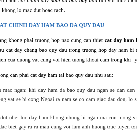
ien hanh
cat chinh day ham da bao quy dau
doi voi muc dich
a khong lo mac dut hoac rach.
AT CHINH DAY HAM BAO DA QUY DAU
ang khong phai truong hop nao cung can thiet
cat day ham 
phau cat day chang bao quy dau trong truong hop day ham bi
rien cua duong vat cung voi hien tuong khoai cam trong khi "
 ong can phai cat day ham tai bao quy dau nhu sau:
 mac ngan: khi day ham da bao quy dau ngan se dan den 
ng vat se bi cong Ngoai ra nam se co cam giac dau don, lo 
dut nhe: luc day ham khong nhung bi ngan ma con mong vo
dac biet gay ra ra mau cung voi lam anh huong truc tuyen to