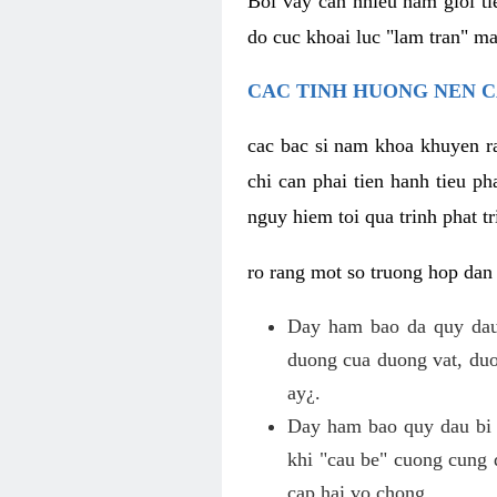
Boi vay can nhieu nam gioi t
do cuc khoai luc "lam tran" m
CAC TINH HUONG NEN C
cac bac si nam khoa khuyen r
chi can phai tien hanh tieu 
nguy hiem toi qua trinh phat t
ro rang mot so truong hop dan
Day ham bao da quy dau
duong cua duong vat, duo
ay¿.
Day ham bao quy dau bi 
khi "cau be" cuong cung 
cap hai vo chong.