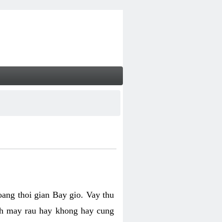
oang thoi gian Bay gio. Vay thu
anh may rau hay khong hay cung