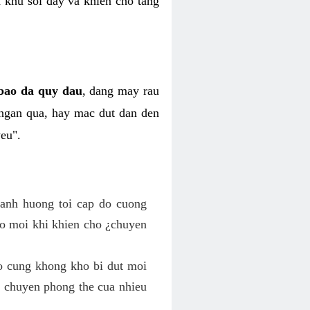
 khu soi day va khien cho tang
bao da quy dau
, dang may rau
 ngan qua, hay mac dut dan den
yeu".
anh huong toi cap do cuong
so moi khi khien cho ¿chuyen
 cung khong kho bi dut moi
i chuyen phong the cua nhieu