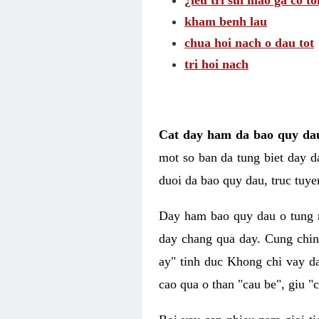
kham benh lau
chua hoi nach o dau tot
tri hoi nach
Cat day ham da bao quy d
mot so ban da tung biet day da
duoi da bao quy dau, truc tuye
Day ham bao quy dau o tung n
day chang qua day. Cung chin
ay" tinh duc Khong chi vay d
cao qua o than "cau be", giu "