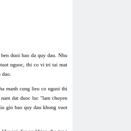
i ben duoi bao da quy dau. Nhu
ot nguoc, thi co vi tri tai mat
u dao.
ha manh cung lieu co nguoi thi
a nam dat duoc luc "lam chuyen
giu gin bao quy dau khong vuot