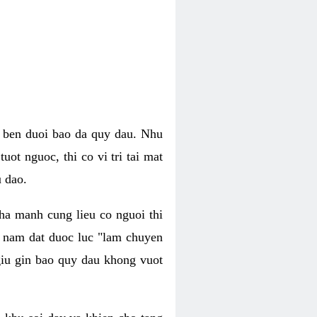
i ben duoi bao da quy dau. Nhu
ot nguoc, thi co vi tri tai mat
u dao.
ha manh cung lieu co nguoi thi
a nam dat duoc luc "lam chuyen
giu gin bao quy dau khong vuot