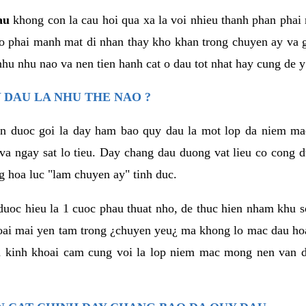
au
khong con la cau hoi qua xa la voi nhieu thanh phan pha
o phai manh mat di nhan thay kho khan trong chuyen ay va g
 nhu nhu nao va nen tien hanh cat o dau tot nhat hay cung de y
 DAU LA NHU THE NAO ?
n duoc goi la day ham bao quy dau la mot lop da niem mac
va ngay sat lo tieu. Day chang dau duong vat lieu co cong 
 hoa luc "lam chuyen ay" tinh duc.
uoc hieu la 1 cuoc phau thuat nho, de thuc hien nham khu s
hoai mai yen tam trong ¿chuyen yeu¿ ma khong lo mac dau ho
n kinh khoai cam cung voi la lop niem mac mong nen van d