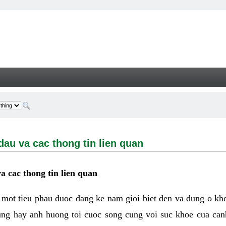
a cac thong tin lien quan - Welcome
au va cac thong tin lien quan
a cac thong tin lien quan
 mot tieu phau duoc dang ke nam gioi biet den va dung o kh
dung hay anh huong toi cuoc song cung voi suc khoe cua c