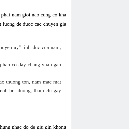
 phai nam gioi nao cung co kha
t luong de duoc cac chuyen gia
huyen ay" tinh duc cua nam,
 phan co day chang vua ngan
mac thuong ton, nam mac mat
nh liet duong, tham chi gay
nhung phac do de giu gin khong