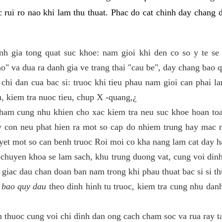
oac rui ro nao khi lam thu thuat. Phac do cat chinh day chan
h gia tong quat suc khoe: nam gioi khi den co so y te se
" va dua ra danh gia ve trang thai "cau be", day chang bao 
 chi dan cua bac si: truoc khi tieu phau nam gioi can phai l
 kiem tra nuoc tieu, chup X -quang,¿
ham cung nhu khien cho xac kiem tra neu suc khoe hoan toa
y con neu phat hien ra mot so cap do nhiem trung hay mac 
quyet mot so can benh truoc Roi moi co kha nang lam cat day 
i chuyen khoa se lam sach, khu trung duong vat, cung voi di
giac dau chan doan ban nam trong khi phau thuat bac si si th
 bao quy dau
theo dinh hinh tu truoc, kiem tra cung nhu danh
 thuoc cung voi chi dinh dan ong cach cham soc va rua ray ta