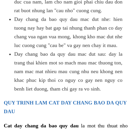
duc cua nam, lam cho nam gioi phai chiu dau don
rat buot nhung lan "cau nho" cuong cung.
Day chang da bao quy dau mac dut nhe: hien
tuong nay hay bat gap tai nhung thanh phan co day
chang vua ngan vua mong, khong kho mac dut nhe
luc cuong cung "cau be" va gay nen chay it mau.
Day chang bao da quy dau mac dut sau: day la
trang thai khien mot so mach mau mac thuong ton,
nam mac mat nhieu mau cung nhu neu khong nen
khac phuc kip thoi co nguy co gay nen nguy co
benh liet duong, tham chi gay ra vo sinh.
QUY TRINH LAM CAT DAY CHANG BAO DA QUY
DAU
Cat day chang da bao quy dau
la mot thu thuat nho