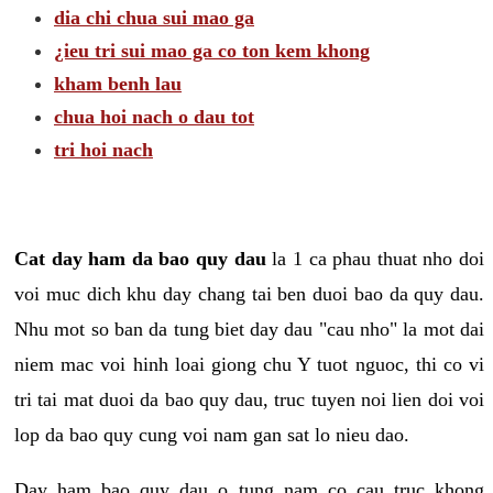
dia chi chua sui mao ga
¿ieu tri sui mao ga co ton kem khong
kham benh lau
chua hoi nach o dau tot
tri hoi nach
Cat day ham da bao quy dau
la 1 ca phau thuat nho doi
voi muc dich khu day chang tai ben duoi bao da quy dau.
Nhu mot so ban da tung biet day dau "cau nho" la mot dai
niem mac voi hinh loai giong chu Y tuot nguoc, thi co vi
tri tai mat duoi da bao quy dau, truc tuyen noi lien doi voi
lop da bao quy cung voi nam gan sat lo nieu dao.
Day ham bao quy dau o tung nam co cau truc khong