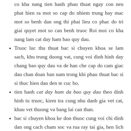
co kha nang tien hanh phau thuat ngay con neu
phat hien ra mot so cap do nhiem trung hay mac
mot so benh dan ong thi phai lieu co phac do tri
giai quyet mot so can benh truoc Roi moi co kha
nang lam cat day ham bao quy dau.
Truoc luc thu thuat bac si chuyen khoa se lam
sach, khu trung duong vat, cung voi dinh hinh day
chang bao quy dau va de han che cap do cam giac
dau chan doan ban nam trong khi phau thuat bac si
si thuc hien dan den te cuc bo.
tien hanh
cat day ham da bao quy dau
theo dinh
hinh tu truoc, kiem tra cung nhu danh gia vet cat,
khau vet thuong va bang lai can than.
bac si chuyen khoa ke don thuoc cung voi chi dinh
dan ong cach cham soc va rua ray tai gia, hen lich