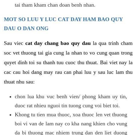
tai tham kham chan doan benh nhan.
MOT SO LUU Y LUC CAT DAY HAM BAO QUY
DAU O DAN ONG
Sau viec
cat day chang bao quy dau
la qua trinh cham
soc vet thuong tai gia cung la nhan to vo cung quan trong
quyet dinh toi su thanh tuu cuoc thu thuat. Bai viet nay la
cac cau hoi dang may rau can phai luu y sau luc lam thu
thuat nhu sau:
chon lua khu vuc benh vien/ phong kham uy tin,
duoc rat nhieu nguoi tin tuong cung voi biet toi.
Khong tu tien mua thuoc, xoa thuoc len vet thuong
boi vi van de lam nay co kha nang khien cho vung
da bi thuong mac nhiem trung dan den liet duong