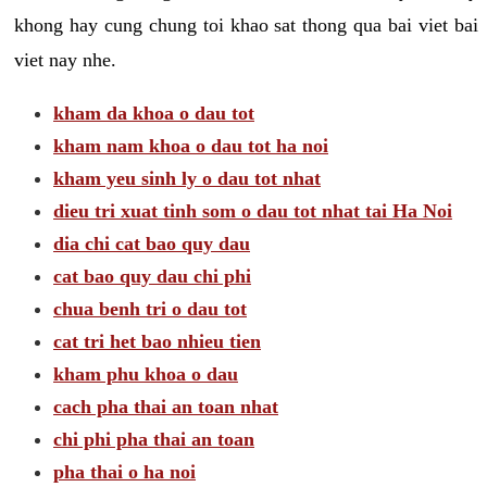
khong hay cung chung toi khao sat thong qua bai viet bai
viet nay nhe.
kham da khoa o dau tot
kham nam khoa o dau tot ha noi
kham yeu sinh ly o dau tot nhat
dieu tri xuat tinh som o dau tot nhat tai Ha Noi
dia chi cat bao quy dau
cat bao quy dau chi phi
chua benh tri o dau tot
cat tri het bao nhieu tien
kham phu khoa o dau
cach pha thai an toan nhat
chi phi pha thai an toan
pha thai o ha noi