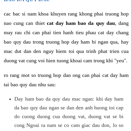
cac bac si nam khoa khuyen rang khong phai truong hop
nao cung can thiet
cat day ham bao da quy dau
, dang
may rau chi can phai tien hanh tieu phau cat day chang
bao quy dau trong truong hop day ham bi ngan qua, hay
mac dut dan den nguy hiem toi qua trinh phat trien cua
duong vat cung voi hien tuong khoai cam trong khi "yeu".
ro rang mot so truong hop dan ong can phai cat day ham
tai bao quy dau nhu sau:
Day ham bao da quy dau mac ngan: khi day ham
da bao quy dau ngan se dan den anh huong toi cap
do cuong duong cua duong vat, duong vat se bi
cong Ngoai ra nam se co cam giac dau don, lo so