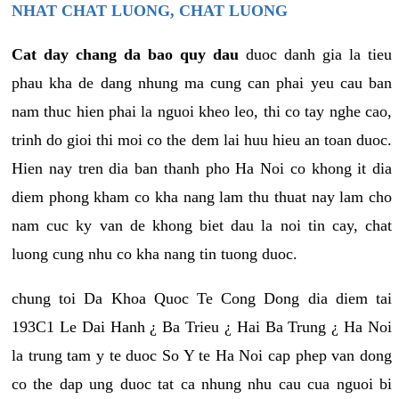
NHAT CHAT LUONG, CHAT LUONG
Cat day chang da bao quy dau
duoc danh gia la tieu
phau kha de dang nhung ma cung can phai yeu cau ban
nam thuc hien phai la nguoi kheo leo, thi co tay nghe cao,
trinh do gioi thi moi co the dem lai huu hieu an toan duoc.
Hien nay tren dia ban thanh pho Ha Noi co khong it dia
diem phong kham co kha nang lam thu thuat nay lam cho
nam cuc ky van de khong biet dau la noi tin cay, chat
luong cung nhu co kha nang tin tuong duoc.
chung toi Da Khoa Quoc Te Cong Dong dia diem tai
193C1 Le Dai Hanh ¿ Ba Trieu ¿ Hai Ba Trung ¿ Ha Noi
la trung tam y te duoc So Y te Ha Noi cap phep van dong
co the dap ung duoc tat ca nhung nhu cau cua nguoi bi