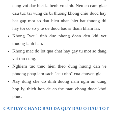
cung voi dac biet la benh vo sinh. Neu co cam giac
dau tuc tai vung da bi thuong khong chiu duoc hay
bat gap mot so dau hieu nhan biet bat thuong thi
hay toi co so y te de duoc bac si tham kham lai.
Khong "yeu" tinh duc phong doan den khi vet
thuong lanh han.
Khong mac do lot qua chat hay gay tu mot so dang
vai tho cung.
Nghiem tuc thuc hien theo dung huong dan ve
phuong phap lam sach "cau nho" cua chuyen gia.
Xay dung che do dinh duong nam nghi an dung
hop ly, thich hop de co the mau chong duoc khoi
phuc.
CAT DAY CHANG BAO DA QUY DAU O DAU TOT