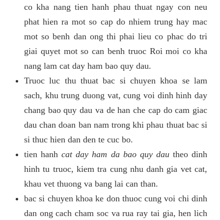
co kha nang tien hanh phau thuat ngay con neu
phat hien ra mot so cap do nhiem trung hay mac
mot so benh dan ong thi phai lieu co phac do tri
giai quyet mot so can benh truoc Roi moi co kha
nang lam cat day ham bao quy dau.
Truoc luc thu thuat bac si chuyen khoa se lam
sach, khu trung duong vat, cung voi dinh hinh day
chang bao quy dau va de han che cap do cam giac
dau chan doan ban nam trong khi phau thuat bac si
si thuc hien dan den te cuc bo.
tien hanh
cat day ham da bao quy dau
theo dinh
hinh tu truoc, kiem tra cung nhu danh gia vet cat,
khau vet thuong va bang lai can than.
bac si chuyen khoa ke don thuoc cung voi chi dinh
dan ong cach cham soc va rua ray tai gia, hen lich