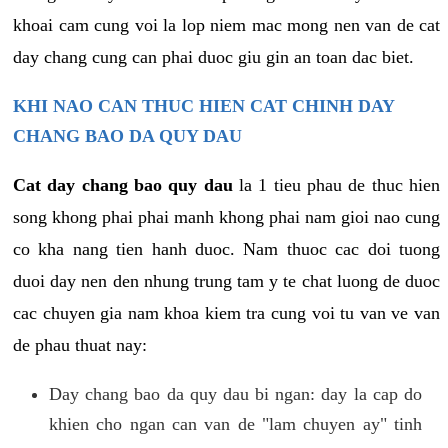
khoai cam cung voi la lop niem mac mong nen van de cat
day chang cung can phai duoc giu gin an toan dac biet.
KHI NAO CAN THUC HIEN CAT CHINH DAY
CHANG BAO DA QUY DAU
Cat day chang bao quy dau
la 1 tieu phau de thuc hien
song khong phai phai manh khong phai nam gioi nao cung
co kha nang tien hanh duoc. Nam thuoc cac doi tuong
duoi day nen den nhung trung tam y te chat luong de duoc
cac chuyen gia nam khoa kiem tra cung voi tu van ve van
de phau thuat nay:
Day chang bao da quy dau bi ngan: day la cap do
khien cho ngan can van de "lam chuyen ay" tinh