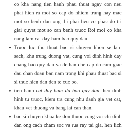
co kha nang tien hanh phau thuat ngay con neu
phat hien ra mot so cap do nhiem trung hay mac
mot so benh dan ong thi phai lieu co phac do tri
giai quyet mot so can benh truoc Roi moi co kha
nang lam cat day ham bao quy dau.
Truoc luc thu thuat bac si chuyen khoa se lam
sach, khu trung duong vat, cung voi dinh hinh day
chang bao quy dau va de han che cap do cam giac
dau chan doan ban nam trong khi phau thuat bac si
si thuc hien dan den te cuc bo.
tien hanh
cat day ham da bao quy dau
theo dinh
hinh tu truoc, kiem tra cung nhu danh gia vet cat,
khau vet thuong va bang lai can than.
bac si chuyen khoa ke don thuoc cung voi chi dinh
dan ong cach cham soc va rua ray tai gia, hen lich