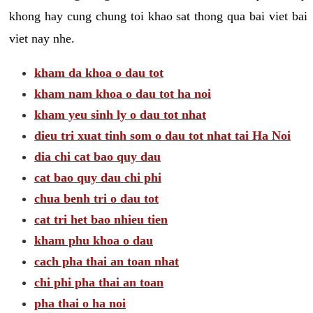
khong hay cung chung toi khao sat thong qua bai viet bai
viet nay nhe.
kham da khoa o dau tot
kham nam khoa o dau tot ha noi
kham yeu sinh ly o dau tot nhat
dieu tri xuat tinh som o dau tot nhat tai Ha Noi
dia chi cat bao quy dau
cat bao quy dau chi phi
chua benh tri o dau tot
cat tri het bao nhieu tien
kham phu khoa o dau
cach pha thai an toan nhat
chi phi pha thai an toan
pha thai o ha noi