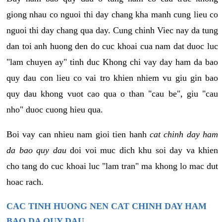
giong nhau co nguoi thi day chang kha manh cung lieu co
nguoi thi day chang qua day. Cung chinh Viec nay da tung
dan toi anh huong den do cuc khoai cua nam dat duoc luc
"lam chuyen ay" tinh duc Khong chi vay day ham da bao
quy dau con lieu co vai tro khien nhiem vu giu gin bao
quy dau khong vuot cao qua o than "cau be", giu "cau
nho" duoc cuong hieu qua.
Boi vay can nhieu nam gioi tien hanh
cat chinh day ham
da bao quy dau
doi voi muc dich khu soi day va khien
cho tang do cuc khoai luc "lam tran" ma khong lo mac dut
hoac rach.
CAC TINH HUONG NEN CAT CHINH DAY HAM
BAO DA QUY DAU