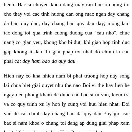
benh. Bac si chuyen khoa dang may rau hoc o chung toi
cho thay voi cac tinh huong dan ong mac ngan day chang
da bao quy dau, day chang bao quy dau day, mong lam
tac dong toi qua trinh cuong duong cua "cau nho", chuc
nang co gian yeu, khong kho bi dut, khi giao hop tinh duc
gap khong it dau thi giai phap tot nhat do chinh la can
phai
cat day ham bao da quy dau.
Hien nay co kha nhieu nam bi phai truong hop nay song
lai chua biet giai quyet nhu the nao Boi vi the hay lien he
ngay den phong kham de duoc cac bac si tu van, kiem tra
va co quy trinh xu ly hop ly cung voi huu hieu nhat. Doi
van de cat chinh day chang bao da quy dau Bay gio cac
bac si nam khoa o chung toi dang ap dung giai phap xam