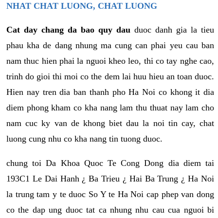
NHAT CHAT LUONG, CHAT LUONG
Cat day chang da bao quy dau
duoc danh gia la tieu
phau kha de dang nhung ma cung can phai yeu cau ban
nam thuc hien phai la nguoi kheo leo, thi co tay nghe cao,
trinh do gioi thi moi co the dem lai huu hieu an toan duoc.
Hien nay tren dia ban thanh pho Ha Noi co khong it dia
diem phong kham co kha nang lam thu thuat nay lam cho
nam cuc ky van de khong biet dau la noi tin cay, chat
luong cung nhu co kha nang tin tuong duoc.
chung toi Da Khoa Quoc Te Cong Dong dia diem tai
193C1 Le Dai Hanh ¿ Ba Trieu ¿ Hai Ba Trung ¿ Ha Noi
la trung tam y te duoc So Y te Ha Noi cap phep van dong
co the dap ung duoc tat ca nhung nhu cau cua nguoi bi