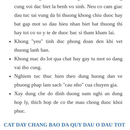
cung voi dac biet la benh vo sinh. Neu co cam giac
dau tuc tai vung da bi thuong khong chiu duoc hay
bat gap mot so dau hieu nhan biet bat thuong thi
hay toi co so y te de duoc bac si tham kham lai.
Khong "yeu" tinh duc phong doan den khi vet
thuong lanh han.
Khong mac do lot qua chat hay gay tu mot so dang
vai tho cung.
Nghiem tuc thuc hien theo dung huong dan ve
phuong phap lam sach "cau nho" cua chuyen gia.
Xay dung che do dinh duong nam nghi an dung
hop ly, thich hop de co the mau chong duoc khoi
phuc.
CAT DAY CHANG BAO DA QUY DAU O DAU TOT