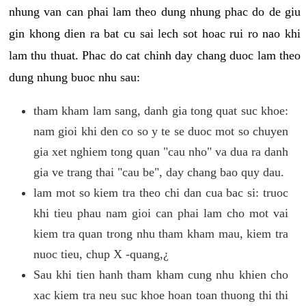
nhung van can phai lam theo dung nhung phac do de giu
gin khong dien ra bat cu sai lech sot hoac rui ro nao khi
lam thu thuat. Phac do cat chinh day chang duoc lam theo
dung nhung buoc nhu sau:
tham kham lam sang, danh gia tong quat suc khoe:
nam gioi khi den co so y te se duoc mot so chuyen
gia xet nghiem tong quan "cau nho" va dua ra danh
gia ve trang thai "cau be", day chang bao quy dau.
lam mot so kiem tra theo chi dan cua bac si: truoc
khi tieu phau nam gioi can phai lam cho mot vai
kiem tra quan trong nhu tham kham mau, kiem tra
nuoc tieu, chup X -quang,¿
Sau khi tien hanh tham kham cung nhu khien cho
xac kiem tra neu suc khoe hoan toan thuong thi thi