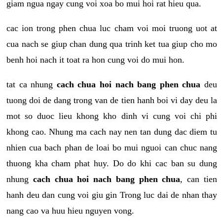
giam ngua ngay cung voi xoa bo mui hoi rat hieu qua.
cac ion trong phen chua luc cham voi moi truong uot at
cua nach se giup chan dung qua trinh ket tua giup cho mo
benh hoi nach it toat ra hon cung voi do mui hon.
tat ca nhung
cach chua hoi nach bang phen chua
deu
tuong doi de dang trong van de tien hanh boi vi day deu la
mot so duoc lieu khong kho dinh vi cung voi chi phi
khong cao. Nhung ma cach nay nen tan dung dac diem tu
nhien cua bach phan de loai bo mui nguoi can chuc nang
thuong kha cham phat huy. Do do khi cac ban su dung
nhung
cach chua hoi nach bang phen chua
, can tien
hanh deu dan cung voi giu gin Trong luc dai de nhan thay
nang cao va huu hieu nguyen vong.