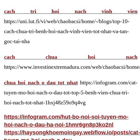
cach tri hoi nach vinh vien
https://uni.lut.fi/vi/web/chaobacsi/home/-/blogs/top-10-
cach-chua-tri-benh-hoi-nach-vinh-vien-tot-nhat-va-tan-
goc-tai-nha
cach chua hoi nach
https://www.investinextremadura.com/web/chaobacsi/home/
chua hoi nach o dau tot nhat
https://infogram.com/cat-
tuyen-mo-hoi-nach-o-dau-tot-top-5-benh-vien-chua-tri-
hoi-nach-tot-nhat-1hxj48z59o9q4vg
https://infogram.com/hut-bo-noi-soi-tuyen-mo-
hoi-nach-o-dau-ha-noi-1hmr6gn8p3ko2nl
https://haysongkhoemoingay.webflow.io/posts/cat-