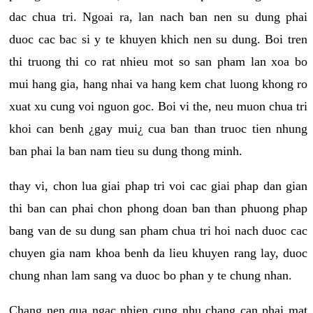
dac chua tri. Ngoai ra, lan nach ban nen su dung phai
duoc cac bac si y te khuyen khich nen su dung. Boi tren
thi truong thi co rat nhieu mot so san pham lan xoa bo
mui hang gia, hang nhai va hang kem chat luong khong ro
xuat xu cung voi nguon goc. Boi vi the, neu muon chua tri
khoi can benh ¿gay mui¿ cua ban than truoc tien nhung
ban phai la ban nam tieu su dung thong minh.
thay vi, chon lua giai phap tri voi cac giai phap dan gian
thi ban can phai chon phong doan ban than phuong phap
bang van de su dung san pham chua tri hoi nach duoc cac
chuyen gia nam khoa benh da lieu khuyen rang lay, duoc
chung nhan lam sang va duoc bo phan y te chung nhan.
Chang nen qua ngac nhien cung nhu chang can phai mat