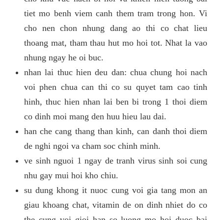
tiet mo benh viem canh them tram trong hon. Vi
cho nen chon nhung dang ao thi co chat lieu
thoang mat, tham thau hut mo hoi tot. Nhat la vao
nhung ngay he oi buc.
nhan lai thuc hien deu dan: chua chung hoi nach
voi phen chua can thi co su quyet tam cao tinh
hinh, thuc hien nhan lai ben bi trong 1 thoi diem
co dinh moi mang den huu hieu lau dai.
han che cang thang than kinh, can danh thoi diem
de nghi ngoi va cham soc chinh minh.
ve sinh nguoi 1 ngay de tranh virus sinh soi cung
nhu gay mui hoi kho chiu.
su dung khong it nuoc cung voi gia tang mon an
giau khoang chat, vitamin de on dinh nhiet do co
the cung voi gioi han so luong mo hoi duoc bai