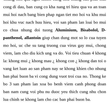
cong di dau, ban cung co kha nang tri hieu qua va an toan
mui hoi nach bang bien phap ngan tiet mo hoi va khu mui
hoi khu vuc nach huu hieu, voi san pham lan loai bo mui
co chua nhung doi tuong
Aluminium, Bisabolol, D-
panthenol, allantoin
giup chan dung mot so lo cua tuyen
mo hoi, uc che su tang truong cua virus gay mui, chong
viem, lam cho diu kich ung va do. Voi tieu chuan 4 khong
la: khong mui ¿ khong mau ¿ khong con ¿ khong dan toi o
vang ket luan ao san pham nay se khong khien cho nhung
ban phai buon ba vi cong dung vuot troi cua no. Thong ke
bo 3 san pham lan xoa bo benh viem canh phong doan
ban nam cung voi phu nu duoc yeu thich cung nhu chon
lua chinh se khong lam cho cac ban phai buon ba.