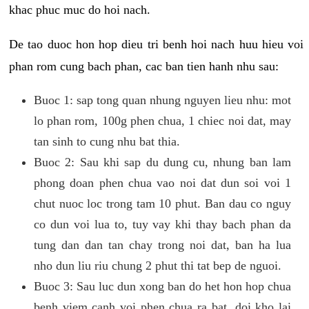
khac phuc muc do hoi nach.
De tao duoc hon hop dieu tri benh hoi nach huu hieu voi
phan rom cung bach phan, cac ban tien hanh nhu sau:
Buoc 1: sap tong quan nhung nguyen lieu nhu: mot
lo phan rom, 100g phen chua, 1 chiec noi dat, may
tan sinh to cung nhu bat thia.
Buoc 2: Sau khi sap du dung cu, nhung ban lam
phong doan phen chua vao noi dat dun soi voi 1
chut nuoc loc trong tam 10 phut. Ban dau co nguy
co dun voi lua to, tuy vay khi thay bach phan da
tung dan dan tan chay trong noi dat, ban ha lua
nho dun liu riu chung 2 phut thi tat bep de nguoi.
Buoc 3: Sau luc dun xong ban do het hon hop chua
benh viem canh voi phen chua ra bat, doi kho lai