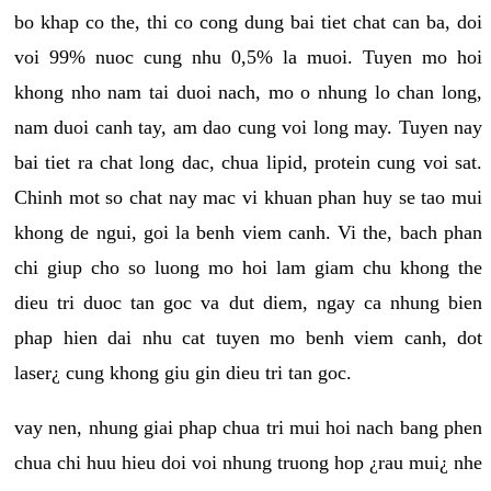
bo khap co the, thi co cong dung bai tiet chat can ba, doi
voi 99% nuoc cung nhu 0,5% la muoi. Tuyen mo hoi
khong nho nam tai duoi nach, mo o nhung lo chan long,
nam duoi canh tay, am dao cung voi long may. Tuyen nay
bai tiet ra chat long dac, chua lipid, protein cung voi sat.
Chinh mot so chat nay mac vi khuan phan huy se tao mui
khong de ngui, goi la benh viem canh. Vi the, bach phan
chi giup cho so luong mo hoi lam giam chu khong the
dieu tri duoc tan goc va dut diem, ngay ca nhung bien
phap hien dai nhu cat tuyen mo benh viem canh, dot
laser¿ cung khong giu gin dieu tri tan goc.
vay nen, nhung giai phap chua tri mui hoi nach bang phen
chua chi huu hieu doi voi nhung truong hop ¿rau mui¿ nhe