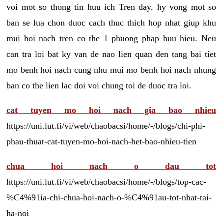
voi mot so thong tin huu ich Tren day, hy vong mot so
ban se lua chon duoc cach thuc thich hop nhat giup khu
mui hoi nach tren co the 1 phuong phap huu hieu. Neu
can tra loi bat ky van de nao lien quan den tang bai tiet
mo benh hoi nach cung nhu mui mo benh hoi nach nhung
ban co the lien lac doi voi chung toi de duoc tra loi.
cat tuyen mo hoi nach gia bao nhieu
https://uni.lut.fi/vi/web/chaobacsi/home/-/blogs/chi-phi-
phau-thuat-cat-tuyen-mo-hoi-nach-het-bao-nhieu-tien
chua hoi nach o dau tot
https://uni.lut.fi/vi/web/chaobacsi/home/-/blogs/top-cac-
%C4%91ia-chi-chua-hoi-nach-o-%C4%91au-tot-nhat-tai-
ha-noi