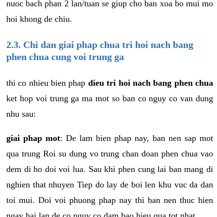
nuoc bach phan 2 lan/tuan se giup cho ban xoa bo mui mo
hoi khong de chiu.
2.3. Chi dan giai phap chua tri hoi nach bang
phen chua cung voi trung ga
thi co nhieu bien phap
dieu tri hoi nach bang phen chua
ket hop voi trung ga ma mot so ban co nguy co van dung
nhu sau:
giai phap mot
: De lam bien phap nay, ban nen sap mot
qua trung Roi su dung vo trung chan doan phen chua vao
dem di ho doi voi lua. Sau khi phen cung lai ban mang di
nghien that nhuyen Tiep do lay de boi len khu vuc da dan
toi mui. Doi voi phuong phap nay thi ban nen thuc hien
ngay hai lan de co nguy co dam bao hieu qua tot nhat.