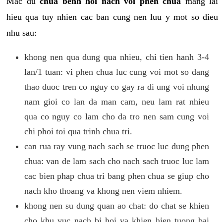
Mac du
chua benh hoi nach voi phen chua
mang lai
hieu qua tuy nhien cac ban cung nen luu y mot so dieu
nhu sau:
khong nen qua dung qua nhieu, chi tien hanh 3-4
lan/1 tuan: vi phen chua luc cung voi mot so dang
thao duoc tren co nguy co gay ra di ung voi nhung
nam gioi co lan da man cam, neu lam rat nhieu
qua co nguy co lam cho da tro nen sam cung voi
chi phoi toi qua trinh chua tri.
can rua ray vung nach sach se truoc luc dung phen
chua: van de lam sach cho nach sach truoc luc lam
cac bien phap chua tri bang phen chua se giup cho
nach kho thoang va khong nen viem nhiem.
khong nen su dung quan ao chat: do chat se khien
cho khu vuc nach bi hoi va khien hien tuong bai