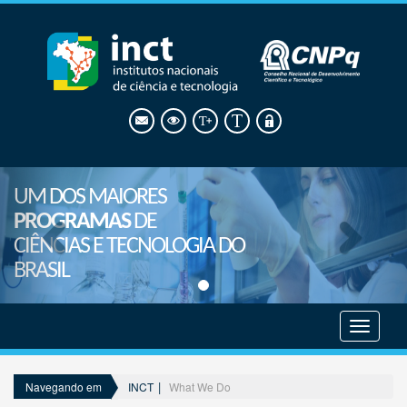
UM DOS MAIORES
PROGRAMAS
DE
CIÊNCIAS E TECNOLOGIA DO
BRASIL
Mostrar
menu
INCT
What We Do
Navegando em