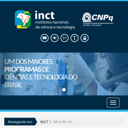
UM DOS MAIORES
PROGRAMAS
DE
CIÊNCIAS E TECNOLOGIA DO
BRASIL
Mostrar
menu
INCT
What We Do
Navegando em