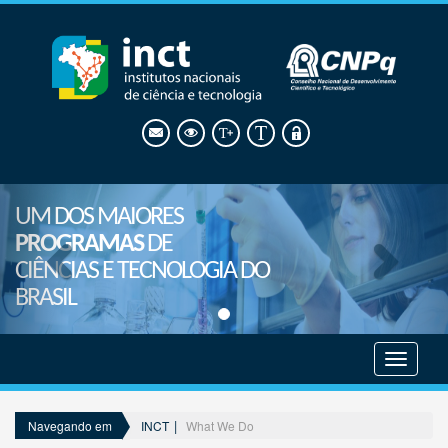
UM DOS MAIORES
PROGRAMAS
DE
CIÊNCIAS E TECNOLOGIA DO
BRASIL
Mostrar
menu
INCT
What We Do
Navegando em