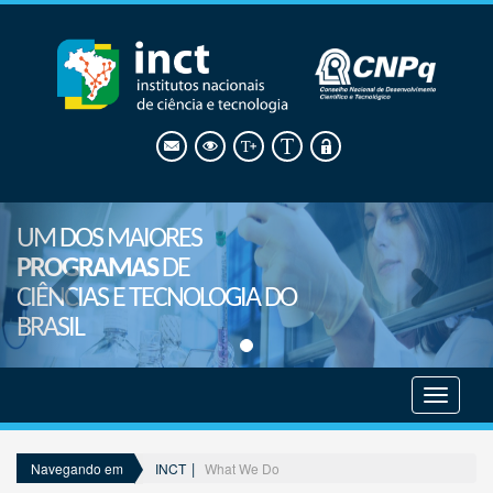
UM DOS MAIORES
PROGRAMAS
DE
CIÊNCIAS E TECNOLOGIA DO
BRASIL
Mostrar
menu
INCT
What We Do
Navegando em