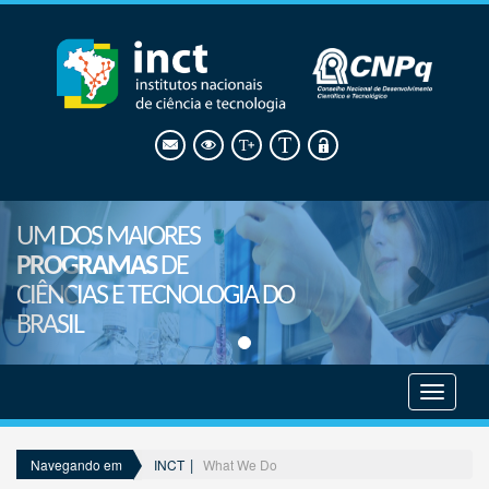
UM DOS MAIORES
PROGRAMAS
DE
CIÊNCIAS E TECNOLOGIA DO
BRASIL
Mostrar
menu
INCT
What We Do
Navegando em