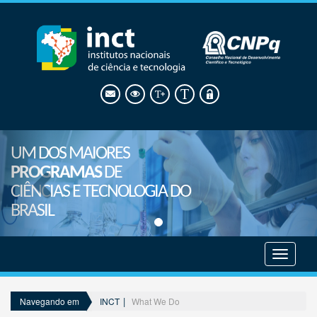
UM DOS MAIORES
PROGRAMAS
DE
CIÊNCIAS E TECNOLOGIA DO
BRASIL
Mostrar
menu
INCT
What We Do
Navegando em