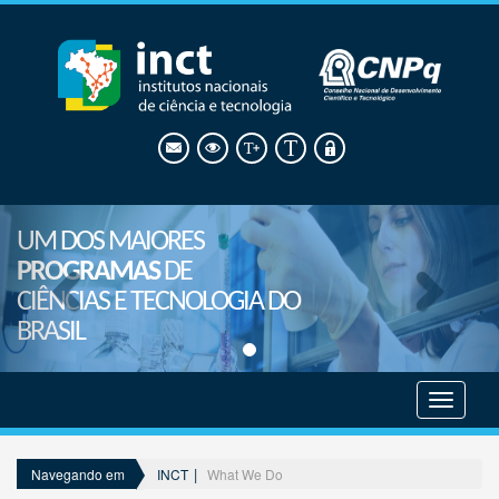
UM DOS MAIORES
PROGRAMAS
DE
CIÊNCIAS E TECNOLOGIA DO
BRASIL
Mostrar
menu
INCT
What We Do
Navegando em