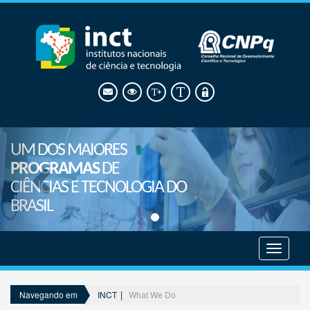
UM DOS MAIORES
PROGRAMAS
DE
CIÊNCIAS E TECNOLOGIA DO
BRASIL
Mostrar
menu
INCT
What We Do
Navegando em