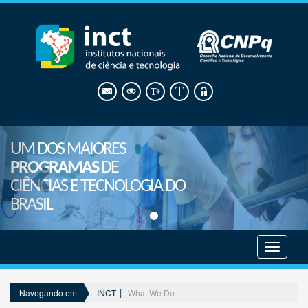
UM DOS MAIORES
PROGRAMAS
DE
CIÊNCIAS E TECNOLOGIA DO
BRASIL
Mostrar
menu
INCT
What We Do
Navegando em