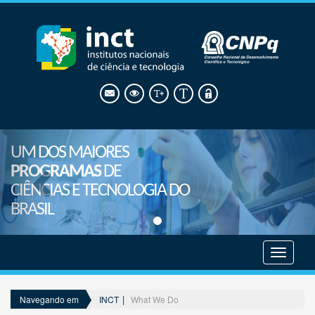
UM DOS MAIORES
PROGRAMAS
DE
CIÊNCIAS E TECNOLOGIA DO
BRASIL
Mostrar
menu
INCT
What We Do
Navegando em