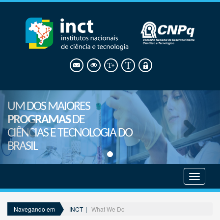
UM DOS MAIORES
PROGRAMAS
DE
CIÊNCIAS E TECNOLOGIA DO
BRASIL
Mostrar
menu
INCT
What We Do
Navegando em