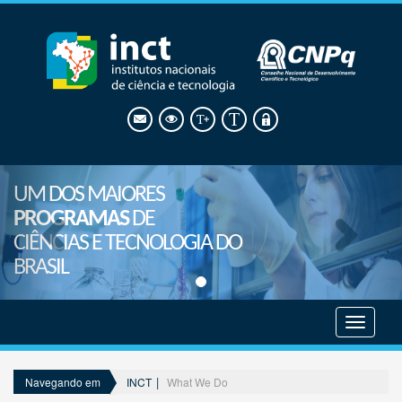
UM DOS MAIORES
PROGRAMAS
DE
CIÊNCIAS E TECNOLOGIA DO
BRASIL
Mostrar
menu
INCT
What We Do
Navegando em