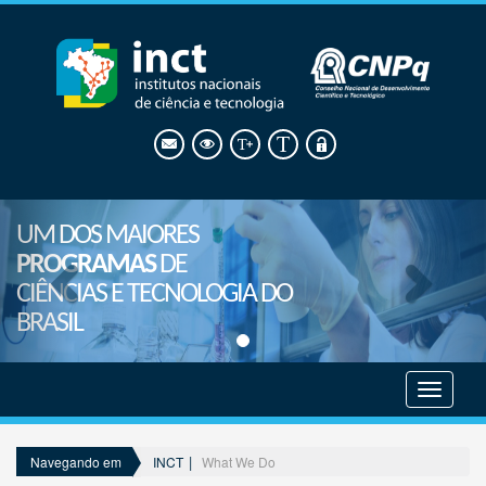
UM DOS MAIORES
PROGRAMAS
DE
CIÊNCIAS E TECNOLOGIA DO
BRASIL
Mostrar
menu
INCT
What We Do
Navegando em