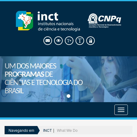
UM DOS MAIORES
PROGRAMAS
DE
CIÊNCIAS E TECNOLOGIA DO
BRASIL
Mostrar
menu
INCT
What We Do
Navegando em