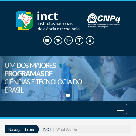
UM DOS MAIORES
PROGRAMAS
DE
CIÊNCIAS E TECNOLOGIA DO
BRASIL
Mostrar
menu
INCT
What We Do
Navegando em