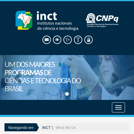
UM DOS MAIORES
PROGRAMAS
DE
CIÊNCIAS E TECNOLOGIA DO
BRASIL
Mostrar
menu
INCT
What We Do
Navegando em