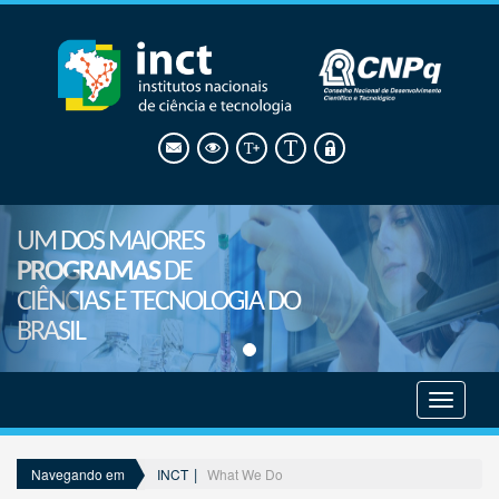
UM DOS MAIORES
PROGRAMAS
DE
CIÊNCIAS E TECNOLOGIA DO
BRASIL
Mostrar
menu
INCT
What We Do
Navegando em