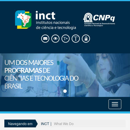
UM DOS MAIORES
PROGRAMAS
DE
CIÊNCIAS E TECNOLOGIA DO
BRASIL
Mostrar
menu
INCT
What We Do
Navegando em