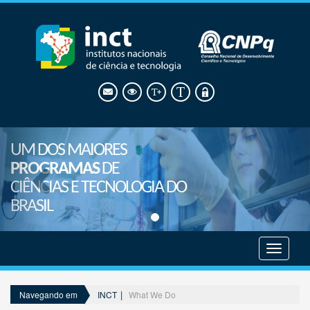
UM DOS MAIORES
PROGRAMAS
DE
CIÊNCIAS E TECNOLOGIA DO
BRASIL
Mostrar
menu
INCT
What We Do
Navegando em