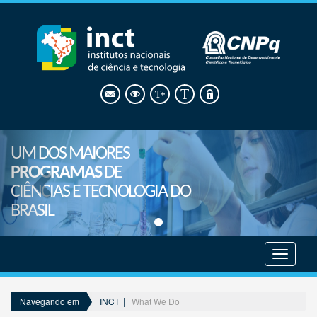
UM DOS MAIORES
PROGRAMAS
DE
CIÊNCIAS E TECNOLOGIA DO
BRASIL
Mostrar
menu
INCT
What We Do
Navegando em