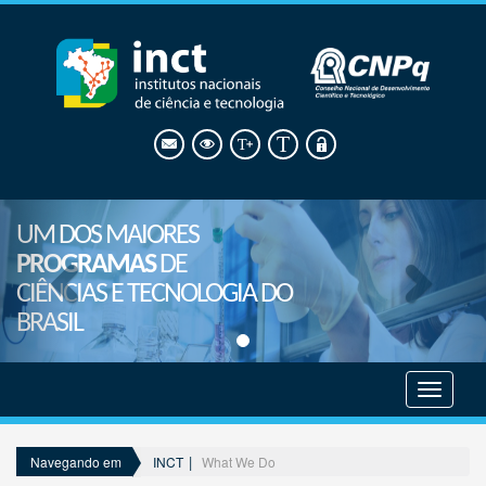
UM DOS MAIORES
PROGRAMAS
DE
CIÊNCIAS E TECNOLOGIA DO
BRASIL
Mostrar
menu
INCT
What We Do
Navegando em