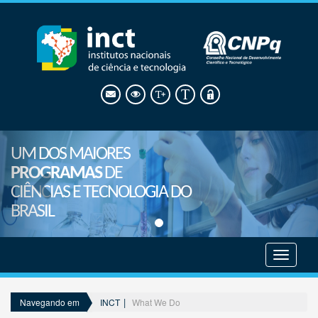
UM DOS MAIORES
PROGRAMAS
DE
CIÊNCIAS E TECNOLOGIA DO
BRASIL
Mostrar
menu
INCT
What We Do
Navegando em