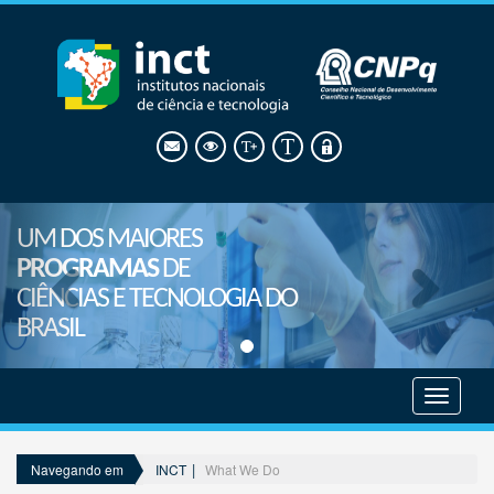
UM DOS MAIORES
PROGRAMAS
DE
CIÊNCIAS E TECNOLOGIA DO
BRASIL
Mostrar
menu
INCT
What We Do
Navegando em