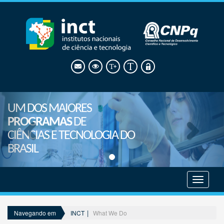
UM DOS MAIORES
PROGRAMAS
DE
CIÊNCIAS E TECNOLOGIA DO
BRASIL
Mostrar
menu
INCT
What We Do
Navegando em