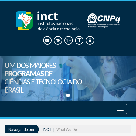
UM DOS MAIORES
PROGRAMAS
DE
CIÊNCIAS E TECNOLOGIA DO
BRASIL
Mostrar
menu
INCT
What We Do
Navegando em