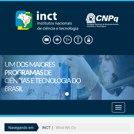
UM DOS MAIORES
PROGRAMAS
DE
CIÊNCIAS E TECNOLOGIA DO
BRASIL
Mostrar
menu
INCT
What We Do
Navegando em