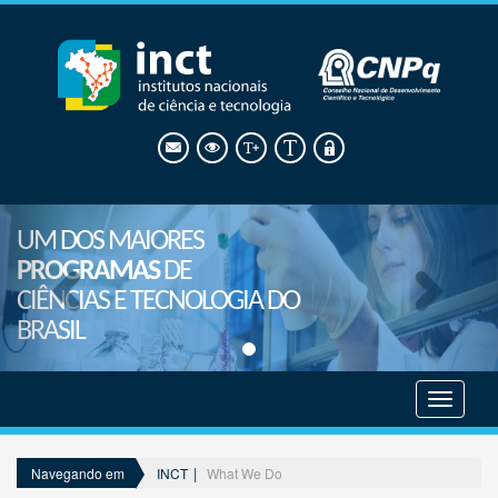
UM DOS MAIORES
PROGRAMAS
DE
CIÊNCIAS E TECNOLOGIA DO
BRASIL
Mostrar
menu
INCT
What We Do
Navegando em