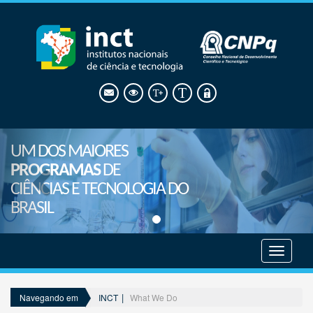
UM DOS MAIORES
PROGRAMAS
DE
CIÊNCIAS E TECNOLOGIA DO
BRASIL
Mostrar
menu
INCT
What We Do
Navegando em