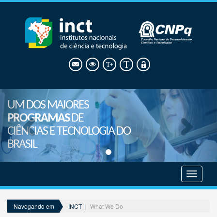
UM DOS MAIORES
PROGRAMAS
DE
CIÊNCIAS E TECNOLOGIA DO
BRASIL
Mostrar
menu
INCT
What We Do
Navegando em