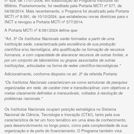
nº 429, de 17/07/2008, em substituição ao Programa Institutos do
Milênio. Posteriormente, foi reeditado pela Portaria MCTI nº 577, de
04/06/2014. Mais recentemente, o Programa foi atualizado pela Portaria
MCTI nº 8.591, de 10/10/2024, que estabeleceu novas diretrizes para o
INCT e revogou a Portaria MCTI nº 577/2014.
A Portaria MCTI nº 8.591/2024 define que:
"Art. 3º
Os Institutos Nacionais serão formados a partir de uma
instituição sede, caracterizada pela excelência de sua produção
científica e/ou tecnológica, alta qualificação na formação de recursos
humanos, e com capacidade de alavancar recursos de outras fontes, e
por um conjunto de laboratórios ou grupos associados de outras
instituições, articulados na forma de redes científico-tecnológicas."
Adicionalmente, conforme disposto no art. 2º da referida Portaria:
"Os Institutos Nacionais caracterizam-se como estruturas de pesquisa
organizadas em rede, de caráter inter e transdisciplinar, com objetivos e
metas claramente definidos e mensuráveis, voltados à resolução de
problemas nacionais."
Os Institutos Nacionais ocupam posição estratégica no Sistema
Nacional de Ciência, Tecnologia e Inovação (CT&I), tanto pela sua
característica de ter um foco temático em uma área de conhecimento,
para desenvolvimento no longo prazo, como pela complexidade de sua
organização e de porte do financiamento. O Programa também visa