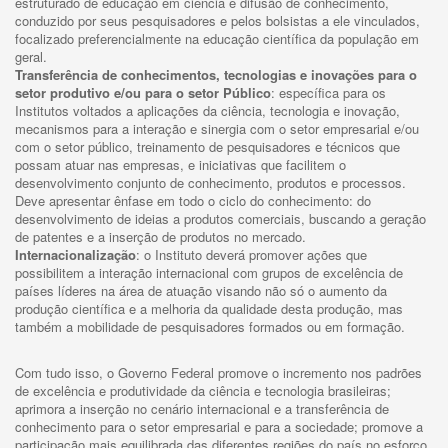
estruturado de educação em ciência e difusão de conhecimento,
conduzido por seus pesquisadores e pelos bolsistas a ele vinculados,
focalizado preferencialmente na educação científica da população em
geral.
Transferência de conhecimentos, tecnologias e inovações para o
setor produtivo e/ou para o setor Público
: específica para os
Institutos voltados a aplicações da ciência, tecnologia e inovação,
mecanismos para a interação e sinergia com o setor empresarial e/ou
com o setor público, treinamento de pesquisadores e técnicos que
possam atuar nas empresas, e iniciativas que facilitem o
desenvolvimento conjunto de conhecimento, produtos e processos.
Deve apresentar ênfase em todo o ciclo do conhecimento: do
desenvolvimento de ideias a produtos comerciais, buscando a geração
de patentes e a inserção de produtos no mercado.
Internacionalização
: o Instituto deverá promover ações que
possibilitem a interação internacional com grupos de excelência de
países líderes na área de atuação visando não só o aumento da
produção científica e a melhoria da qualidade desta produção, mas
também a mobilidade de pesquisadores formados ou em formação.
Com tudo isso, o Governo Federal promove o incremento nos padrões
de excelência e produtividade da ciência e tecnologia brasileiras;
aprimora a inserção no cenário internacional e a transferência de
conhecimento para o setor empresarial e para a sociedade; promove a
participação mais equilibrada das diferentes regiões do país no esforço