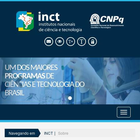
UM DOS MAIORES
PROGRAMAS
DE
CIÊNCIAS E TECNOLOGIA DO
BRASIL
Mostrar
menu
INCT
Sobre
Navegando em