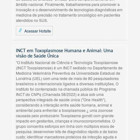
âmbito nacional. Finalmente, trabalharemos para promover a
inovação e o desenvolvimento de tecnologias diagnósticas em
medicina de precisão no tratamento oncológico em pacientes
atendidos no SUS.
Acessar Hotsite
INCT em Toxoplasmose Humana e Animal: Uma
visão de Saúde Única
"O Instituto Nacional de Ciência e Tecnologia Toxoplasmose
(INCT Toxoplasmose) é um INCT sediado no Departamento de
Medicina Veterinária Preventiva da Universidade Estadual de
Londrina (UEL) com uma rede de mais de 80 pesquisadores
brasileiros e internacionais ligados a diversas instituições. O
instituto foi contemplado na chamada pública do Programa
INCT do CNPq (Chamada 58/2022) e atua sob uma
perspectiva integrada de saúde única ("One Health"),
considerando a interação entre saúde humana, animal e
ambiental para enfrentar a toxoplasmose ¿ uma zoonose
causada pelo protozoário Toxoplasma gondii com grande
impacto em gestantes, crianças e imunocomprometidos. O
grupo concentra esforços em linha com múltiplos eixos de
pesquisa: desenvolver kits de diagnóstico rápido e de baixo
custo; identificar marcadores proteicos da infecção aguda e