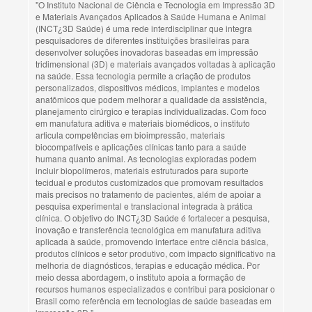
"O Instituto Nacional de Ciência e Tecnologia em Impressão 3D
e Materiais Avançados Aplicados à Saúde Humana e Animal
(INCT¿3D Saúde) é uma rede interdisciplinar que integra
pesquisadores de diferentes instituições brasileiras para
desenvolver soluções inovadoras baseadas em impressão
tridimensional (3D) e materiais avançados voltadas à aplicação
na saúde. Essa tecnologia permite a criação de produtos
personalizados, dispositivos médicos, implantes e modelos
anatômicos que podem melhorar a qualidade da assistência,
planejamento cirúrgico e terapias individualizadas. Com foco
em manufatura aditiva e materiais biomédicos, o instituto
articula competências em bioimpressão, materiais
biocompatíveis e aplicações clínicas tanto para a saúde
humana quanto animal. As tecnologias exploradas podem
incluir biopolímeros, materiais estruturados para suporte
tecidual e produtos customizados que promovam resultados
mais precisos no tratamento de pacientes, além de apoiar a
pesquisa experimental e translacional integrada à prática
clínica. O objetivo do INCT¿3D Saúde é fortalecer a pesquisa,
inovação e transferência tecnológica em manufatura aditiva
aplicada à saúde, promovendo interface entre ciência básica,
produtos clínicos e setor produtivo, com impacto significativo na
melhoria de diagnósticos, terapias e educação médica. Por
meio dessa abordagem, o instituto apoia a formação de
recursos humanos especializados e contribui para posicionar o
Brasil como referência em tecnologias de saúde baseadas em