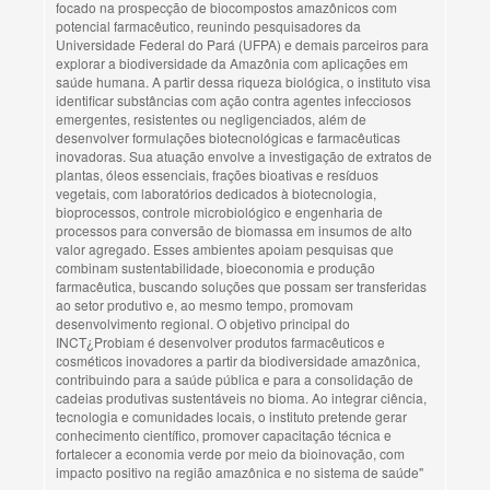
focado na prospecção de biocompostos amazônicos com
potencial farmacêutico, reunindo pesquisadores da
Universidade Federal do Pará (UFPA) e demais parceiros para
explorar a biodiversidade da Amazônia com aplicações em
saúde humana. A partir dessa riqueza biológica, o instituto visa
identificar substâncias com ação contra agentes infecciosos
emergentes, resistentes ou negligenciados, além de
desenvolver formulações biotecnológicas e farmacêuticas
inovadoras. Sua atuação envolve a investigação de extratos de
plantas, óleos essenciais, frações bioativas e resíduos
vegetais, com laboratórios dedicados à biotecnologia,
bioprocessos, controle microbiológico e engenharia de
processos para conversão de biomassa em insumos de alto
valor agregado. Esses ambientes apoiam pesquisas que
combinam sustentabilidade, bioeconomia e produção
farmacêutica, buscando soluções que possam ser transferidas
ao setor produtivo e, ao mesmo tempo, promovam
desenvolvimento regional. O objetivo principal do
INCT¿Probiam é desenvolver produtos farmacêuticos e
cosméticos inovadores a partir da biodiversidade amazônica,
contribuindo para a saúde pública e para a consolidação de
cadeias produtivas sustentáveis no bioma. Ao integrar ciência,
tecnologia e comunidades locais, o instituto pretende gerar
conhecimento científico, promover capacitação técnica e
fortalecer a economia verde por meio da bioinovação, com
impacto positivo na região amazônica e no sistema de saúde"