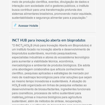
meio de produção científica, eventos, divulgação de dados e
interação com sociedade civil e gestores públicos, o instituto
busca contribuir para uma transformação profunda dos
sistemas alimentares brasileiros, promovendo maior equidade,
sustentabilidade e segurança alimentar para a população."
Acessar Hotsite
INCT HUB para inovação aberta em bioprodutos
"O INCT¿HOI¿B (Hub para Inovação Aberta em Bioprodutos) é
um instituto focado na inovação aberta e desenvolvimento de
bioprodutos sustentáveis, reunindo pesquisadores,
especialistas industriais e atores do ecossistema tecnológico
para aumentar a viabilidade técnica, econômica,
mercadológica e ambiental de produtos biológicos. Ele adota
uma abordagem colaborativa que articula conhecimento
científico, pesquisas aplicadas e estratégias de mercado por
meio de roadmaps tecnológicos para criar soluções que sejam
ao mesmo tempo inovadoras e sustentáveis. A atuação do
HOI¿B está organizada em linhas de pesquisa voltadas ao
desenvolvimento de biossurfactantes, ingredientes funcionais
para cosméticos, processos de refino sustentável para
matérias¿primas e insumos biológicos para agricultura
sustentável, além de métodos de síntese, recuperação,
concentração e purificação de bioprodutos com menor impacto