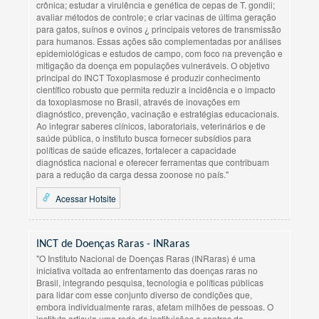
crônica; estudar a virulência e genética de cepas de T. gondii;
avaliar métodos de controle; e criar vacinas de última geração
para gatos, suínos e ovinos ¿ principais vetores de transmissão
para humanos. Essas ações são complementadas por análises
epidemiológicas e estudos de campo, com foco na prevenção e
mitigação da doença em populações vulneráveis. O objetivo
principal do INCT Toxoplasmose é produzir conhecimento
científico robusto que permita reduzir a incidência e o impacto
da toxoplasmose no Brasil, através de inovações em
diagnóstico, prevenção, vacinação e estratégias educacionais.
Ao integrar saberes clínicos, laboratoriais, veterinários e de
saúde pública, o instituto busca fornecer subsídios para
políticas de saúde eficazes, fortalecer a capacidade
diagnóstica nacional e oferecer ferramentas que contribuam
para a redução da carga dessa zoonose no país."
Acessar Hotsite
INCT de Doenças Raras - INRaras
"O Instituto Nacional de Doenças Raras (INRaras) é uma
iniciativa voltada ao enfrentamento das doenças raras no
Brasil, integrando pesquisa, tecnologia e políticas públicas
para lidar com esse conjunto diverso de condições que,
embora individualmente raras, afetam milhões de pessoas. O
instituto articula uma rede de instituições e centros de