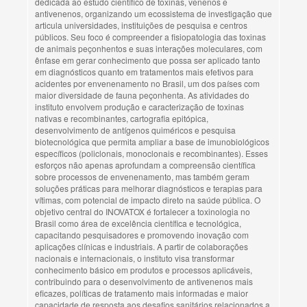
dedicada ao estudo científico de toxinas, venenos e
antivenenos, organizando um ecossistema de investigação que
articula universidades, instituições de pesquisa e centros
públicos. Seu foco é compreender a fisiopatologia das toxinas
de animais peçonhentos e suas interações moleculares, com
ênfase em gerar conhecimento que possa ser aplicado tanto
em diagnósticos quanto em tratamentos mais efetivos para
acidentes por envenenamento no Brasil, um dos países com
maior diversidade de fauna peçonhenta. As atividades do
instituto envolvem produção e caracterização de toxinas
nativas e recombinantes, cartografia epitópica,
desenvolvimento de antígenos quiméricos e pesquisa
biotecnológica que permita ampliar a base de imunobiológicos
específicos (policlonais, monoclonais e recombinantes). Esses
esforços não apenas aprofundam a compreensão científica
sobre processos de envenenamento, mas também geram
soluções práticas para melhorar diagnósticos e terapias para
vítimas, com potencial de impacto direto na saúde pública. O
objetivo central do INOVATOX é fortalecer a toxinologia no
Brasil como área de excelência científica e tecnológica,
capacitando pesquisadores e promovendo inovação com
aplicações clínicas e industriais. A partir de colaborações
nacionais e internacionais, o instituto visa transformar
conhecimento básico em produtos e processos aplicáveis,
contribuindo para o desenvolvimento de antivenenos mais
eficazes, políticas de tratamento mais informadas e maior
capacidade de resposta aos desafios sanitários relacionados a