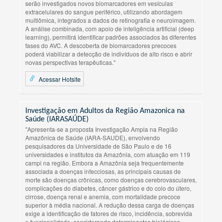
serão investigados novos biomarcadores em vesículas
extracelulares do sangue periférico, utilizando abordagem
multiômica, integrados a dados de retinografia e neuroimagem.
A análise combinada, com apoio de inteligência artificial (deep
learning), permitirá identificar padrões associados às diferentes
fases do AVC. A descoberta de biomarcadores precoces
poderá viabilizar a detecção de indivíduos de alto risco e abrir
novas perspectivas terapêuticas."
Acessar Hotsite
Investigação em Adultos da Região Amazonica na
Saúde (IARASAÚDE)
"Apresenta-se a proposta Investigação Ampla na Região
Amazônica de Saúde (IARA-SAUDE), envolvendo
pesquisadores da Universidade de São Paulo e de 16
universidades e institutos da Amazônia, com atuação em 119
campi na região. Embora a Amazônia seja frequentemente
associada a doenças infecciosas, as principais causas de
morte são doenças crônicas, como doenças cerebrovasculares,
complicações do diabetes, câncer gástrico e do colo do útero,
cirrose, doença renal e anemia, com mortalidade precoce
superior à média nacional. A redução dessa carga de doenças
exige a identificação de fatores de risco, incidência, sobrevida
e funcionalidade, considerando determinantes biológicos,