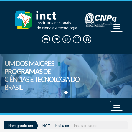
Mostrar
menu
UM DOS MAIORES
PROGRAMAS
DE
CIÊNCIAS E TECNOLOGIA DO
BRASIL
Mostrar
menu
INCT
Institutos
Instituto-saude
Navegando em