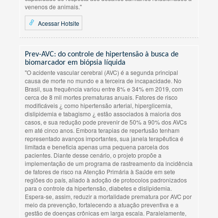
venenos de animais."
Acessar Hotsite
Prev-AVC: do controle de hipertensão à busca de
biomarcador em biópsia líquida
"O acidente vascular cerebral (AVC) é a segunda principal
causa de morte no mundo e a terceira de incapacidade. No
Brasil, sua frequência variou entre 8% e 34% em 2019, com
cerca de 8 mil mortes prematuras anuais. Fatores de risco
modificáveis ¿ como hipertensão arterial, hiperglicemia,
dislipidemia e tabagismo ¿ estão associados à maioria dos
casos, e sua redução pode prevenir de 50% a 90% dos AVCs
em até cinco anos. Embora terapias de reperfusão tenham
representado avanços importantes, sua janela terapêutica é
limitada e beneficia apenas uma pequena parcela dos
pacientes. Diante desse cenário, o projeto propõe a
implementação de um programa de rastreamento da incidência
de fatores de risco na Atenção Primária à Saúde em sete
regiões do país, aliado à adoção de protocolos padronizados
para o controle da hipertensão, diabetes e dislipidemia.
Espera-se, assim, reduzir a mortalidade prematura por AVC por
meio da prevenção, fortalecendo a atuação preventiva e a
gestão de doenças crônicas em larga escala. Paralelamente,