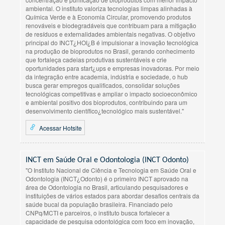
ambiental. O instituto valoriza tecnologias limpas alinhadas à
Química Verde e à Economia Circular, promovendo produtos
renováveis e biodegradáveis que contribuam para a mitigação
de resíduos e externalidades ambientais negativas. O objetivo
principal do INCT¿HOI¿B é impulsionar a inovação tecnológica
na produção de bioprodutos no Brasil, gerando conhecimento
que fortaleça cadeias produtivas sustentáveis e crie
oportunidades para start¿ups e empresas inovadoras. Por meio
da integração entre academia, indústria e sociedade, o hub
busca gerar empregos qualificados, consolidar soluções
tecnológicas competitivas e ampliar o impacto socioeconômico
e ambiental positivo dos bioprodutos, contribuindo para um
desenvolvimento científico¿tecnológico mais sustentável."
Acessar Hotsite
INCT em Saúde Oral e Odontologia (INCT Odonto)
"O Instituto Nacional de Ciência e Tecnologia em Saúde Oral e
Odontologia (INCT¿Odonto) é o primeiro INCT aprovado na
área de Odontologia no Brasil, articulando pesquisadores e
instituições de vários estados para abordar desafios centrais da
saúde bucal da população brasileira. Financiado pelo
CNPq/MCTI e parceiros, o instituto busca fortalecer a
capacidade de pesquisa odontológica com foco em inovação,