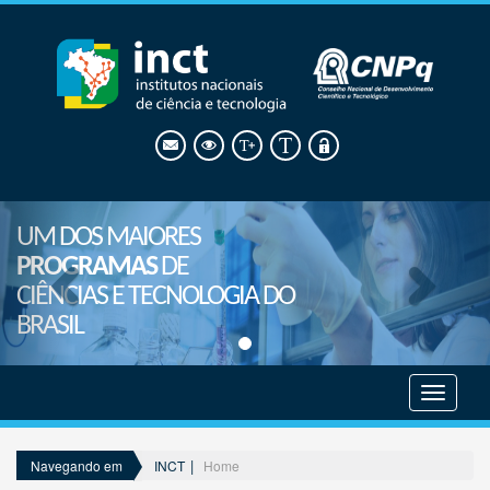
UM DOS MAIORES
PROGRAMAS
DE
CIÊNCIAS E TECNOLOGIA DO
BRASIL
Mostrar
menu
INCT
Home
Navegando em