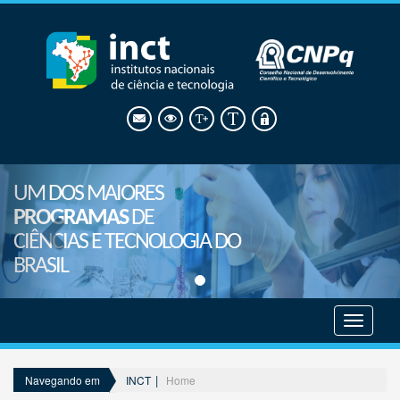
UM DOS MAIORES
PROGRAMAS
DE
CIÊNCIAS E TECNOLOGIA DO
BRASIL
Mostrar
menu
INCT
Home
Navegando em