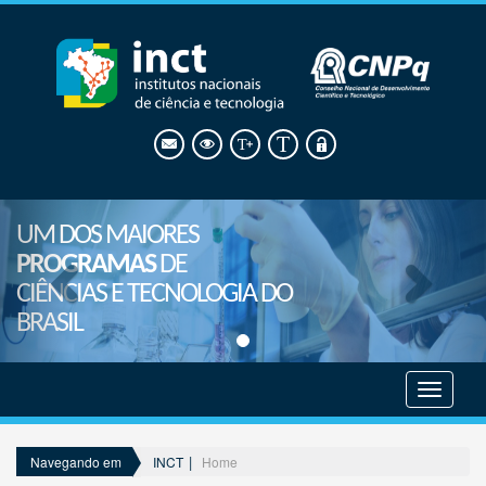
UM DOS MAIORES
PROGRAMAS
DE
CIÊNCIAS E TECNOLOGIA DO
BRASIL
Mostrar
menu
INCT
Home
Navegando em