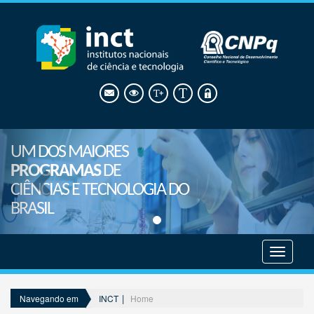
UM DOS MAIORES
PROGRAMAS
DE
CIÊNCIAS E TECNOLOGIA DO
BRASIL
Mostrar
menu
INCT
Home
Navegando em