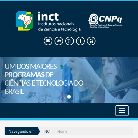
UM DOS MAIORES
PROGRAMAS
DE
CIÊNCIAS E TECNOLOGIA DO
BRASIL
Mostrar
menu
INCT
Home
Navegando em