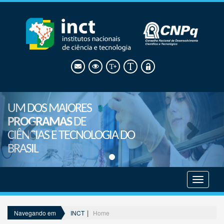
UM DOS MAIORES
PROGRAMAS
DE
CIÊNCIAS E TECNOLOGIA DO
BRASIL
Mostrar
menu
INCT
Home
Navegando em