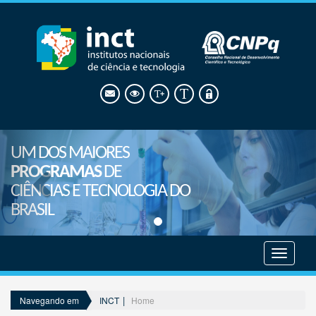
UM DOS MAIORES
PROGRAMAS
DE
CIÊNCIAS E TECNOLOGIA DO
BRASIL
Mostrar
menu
INCT
Home
Navegando em