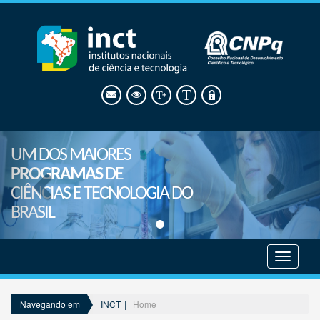
UM DOS MAIORES
PROGRAMAS
DE
CIÊNCIAS E TECNOLOGIA DO
BRASIL
Mostrar
menu
INCT
Home
Navegando em