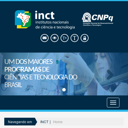
UM DOS MAIORES
PROGRAMAS
DE
CIÊNCIAS E TECNOLOGIA DO
BRASIL
Mostrar
menu
INCT
Home
Navegando em